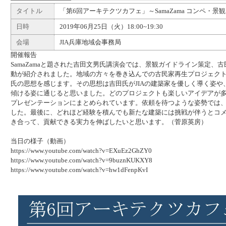
タイトル
「第6回アーキテクツカフェ」～SamaZama コンペ・
日時
2019年06月25日（火）18:00~19:30
会場
JIA兵庫地域会事務局
開催報告
SamaZamaと題された吉田文男氏講演会では、景観ガイドライン策定
動が紹介されました。地域の方々を巻き込んでの古民家再生プロジェク
氏の思想を感じます。その思想は吉田氏がJIAの建築家を優しく導く姿
傾ける姿に通じると思いました。どのプロジェクトも楽しいアイデアが
プレゼンテーションにまとめられています。依頼を待つような姿勢では
した。最後に、どれほど経験を積んでも新たな建築には挑戦が伴うとコ
き合って、貢献できる実力を伸ばしたいと思います。（菅原英房）
当日の様子（動画）
https://www.youtube.com/watch?v=EXuEz2GhZY0
https://www.youtube.com/watch?v=9buznKUKXY8
https://www.youtube.com/watch?v=hw1dFenpKvI