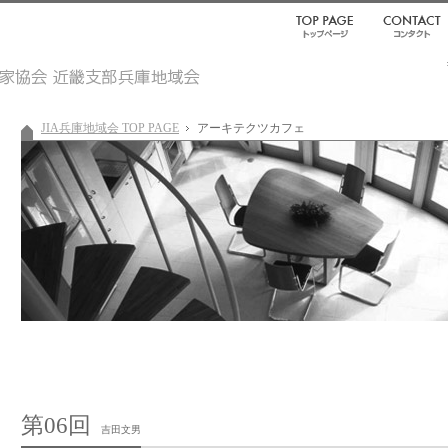
JIA兵庫地域会 TOP PAGE
アーキテクツカフェ
第06回
吉田文男