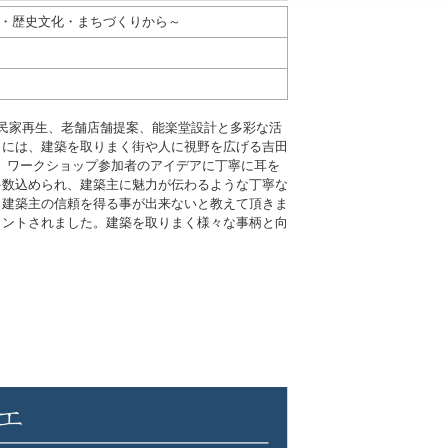
景観・歴史文化・まちづくりから～
、古民家再生、老舗店舗提案、能楽堂設計と多彩な活
トには、建築を取りまく街や人に視野を広げる吉田
や、ワークショップ参加者のアイデアに丁寧に耳を
多数込められ、建築主に魅力が伝わるような丁寧な
、建築主の信頼を得る事が出来ないと教えて頂きま
メントされました。建築を取りまく様々な事柄と向