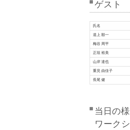
ゲスト
氏名
道上 順一
梅谷 周平
正垣 裕美
山岸 達也
重見 由佳子
長尾 健
当日の様
ワーク