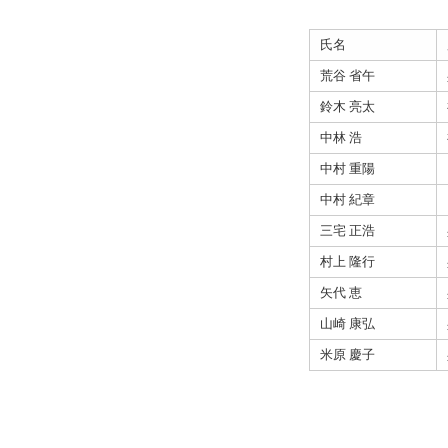
氏名
荒谷 省午
鈴木 亮太
中林 浩
中村 重陽
中村 紀章
三宅 正浩
村上 隆行
矢代 恵
山崎 康弘
米原 慶子