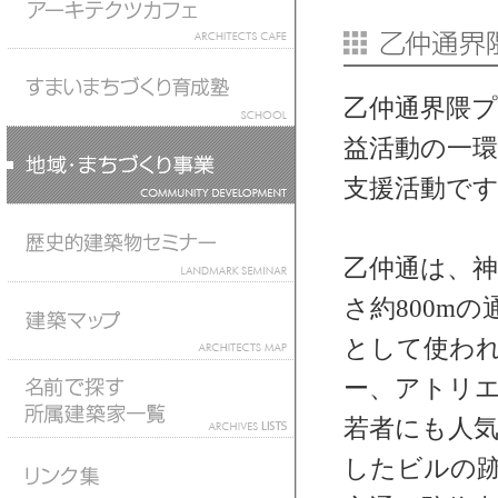
乙仲通界隈
益活動の一環
支援活動で
乙仲通は、
さ約800m
として使わ
ー、アトリ
若者にも人
したビルの