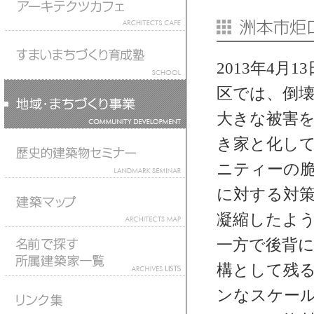
2013年4
区では、倒
大きな被害を
き家と化し
ニティーの
に対する対
凝縮したよ
一方で後背
構として残
ンなスケー