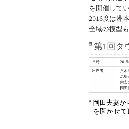
を開催して
2016度は
全域の模型
第1回タ
日時
201
出席者
八木
馬場
栄宏
岡田
岡田夫妻か
を聞かせて